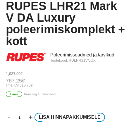
RUPES LHR21 Mark
V DA Luxury
poleerimiskomplekt +
kott
Poleerimisseadmed ja tarvikud
Tootekood: RULHR21V/LUX
Algne
Praegune
1,023.00
€
hind
hind
767.25
€
oli:
on:
Ilma KM
618.75
€
1,023.00€.
767.25€.
Laos
Tarneaeg 1-3 tööpäeva
-
+
LISA HINNAPAKKUMISELE
RUPES
LHR21