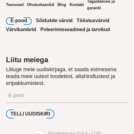
Tagastamine ja
Teenused
Ohutuskaardid
Blog
Kontakt
garantii
E-pood
Sõidukite värvid
Tööstusvärvid
Värvikambrid
Poleerimisseadmed ja tarvikud
Liitu meiega
Liituge meie uudiskirjaga, et saada esimesena
teada meie uutest toodetest, allahindlustest ja
eripakkumistest.
E-
post
(Required)
TELLI UUDISKIRI
Klienditeenindus E-R 9 - 17:00