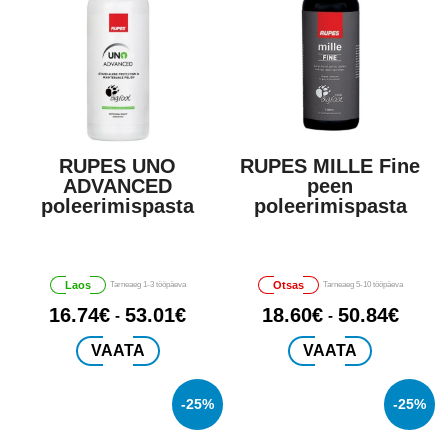
RUPES UNO
RUPES MILLE Fine
Sellel
Sellel
ADVANCED
peen
tootel
tootel
poleerimispasta
poleerimispasta
on
on
mitu
mitu
varianti.
varianti.
Valikuid
Valikuid
Laos
Otsas
Tarneaeg 1-3 tööpäeva
Tarneaeg 5-10 tööpäeva
saab
saab
16.74
€
53.01
€
18.60
€
50.84
€
-
-
teha
teha
tootelehel.
tootelehel.
VAATA
VAATA
-25%
-25%