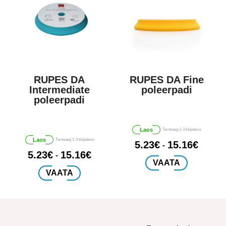
Sellel
RUPES DA
RUPES DA Fine
Sellel
tootel
Intermediate
poleerpadi
tootel
on
poleerpadi
on
mitu
mitu
varianti.
varianti.
Valikuid
Laos
Tarneaeg 1-3 tööpäeva
Valikuid
saab
Laos
Tarneaeg 1-3 tööpäeva
5.23
€
15.16
€
-
saab
teha
5.23
€
15.16
€
-
teha
tootelehel.
VAATA
tootelehel.
VAATA