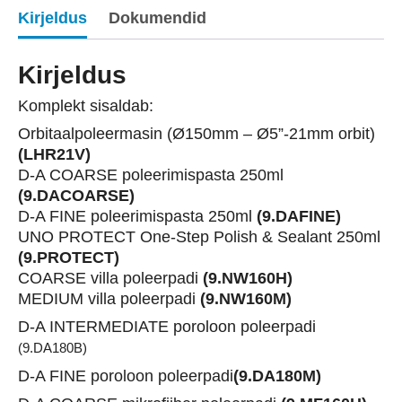
Mark
Kirjeldus
Dokumendid
V
DA
Kirjeldus
Luxury
poleerimiskomplekt
Komplekt sisaldab:
+
Orbitaalpoleermasin (Ø150mm – Ø5”-21mm orbit)
kott
(LHR21V)
kogus
D-A COARSE poleerimispasta 250ml
(9.DACOARSE)
D-A FINE poleerimispasta 250ml
(9.DAFINE)
UNO PROTECT One-Step Polish & Sealant 250ml
(9.PROTECT)
COARSE villa poleerpadi
(9.NW160H)
MEDIUM villa poleerpadi
(9.NW160M)
D-A INTERMEDIATE poroloon poleerpadi
(9.DA180B)
D-A FINE poroloon poleerpadi
(9.DA180M)