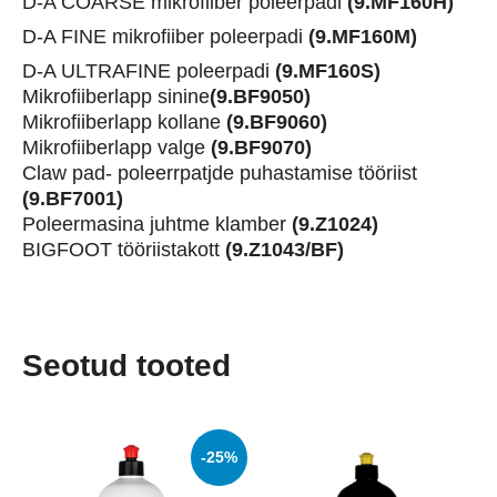
D-A COARSE mikrofiiber poleerpadi
(9.MF160H)
D-A FINE mikrofiiber poleerpadi
(9.MF160M)
D-A ULTRAFINE poleerpadi
(9.MF160S)
Mikrofiiberlapp sinine
(9.BF9050)
Mikrofiiberlapp kollane
(9.BF9060)
Mikrofiiberlapp valge
(9.BF9070)
Claw pad- poleerrpatjde puhastamise tööriist
(9.BF7001)
Poleermasina juhtme klamber
(9.Z1024)
BIGFOOT tööriistakott
(9.Z1043/BF)
Seotud tooted
-25%