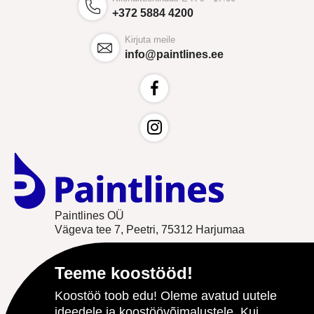
+372 5884 4200
Kirjuta meile
info@paintlines.ee
Paintlines OÜ
Vägeva tee 7, Peetri, 75312 Harjumaa
Teeme koostööd!
Koostöö toob edu! Oleme avatud uutele
ideedele ja koostöövõimalustele. Kui